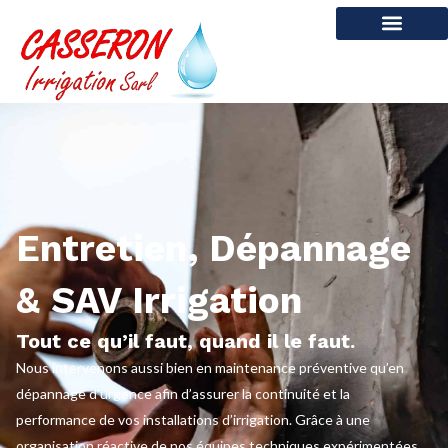
contenu
principal
Casseron Irrigation
Nos prestations
Atelier & Pièces détachées
Maintenance & SAV
Entretien, Dépannage
& SAV Irrigation
Tout ce qu’il faut, quand il le faut.
Nous intervenons aussi bien en maintenance préventive qu’en
dépannage d’urgence afin d’assurer la continuité et la
performance de vos installations d’irrigation. Grâce à une
organisation réactive de nos équipes techniques expérimentées,