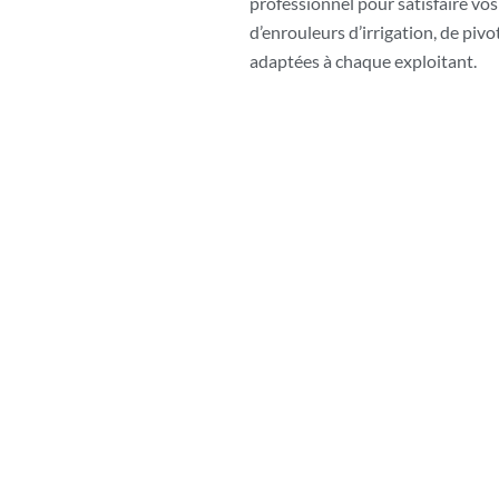
professionnel pour satisfaire vo
d’enrouleurs d’irrigation, de piv
adaptées à chaque exploitant.
ers Châtellerault pour 