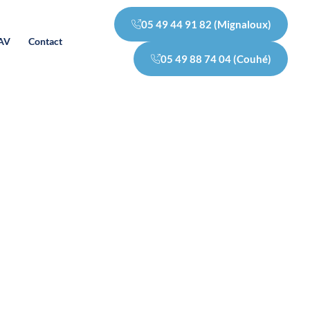
05 49 44 91 82 (Mignaloux)
SAV
Contact
05 49 88 74 04 (Couhé)
ult