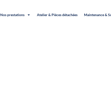
Nos prestations
Atelier & Pièces détachées
Maintenance & 
rigation / Châtellera