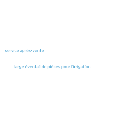
performance étant notre fer de lance, nous nous efforçons de
vous fournir les services les plus adaptés, tout en maintenant une
approche client.
Casseron Irrigation n’est pas seulement un fournisseur, mais
également un partenaire engagé dans votre réussite. Notre
service après-vente
assure un suivi de qualité et un dépannage
rapide pour tous vos équipements. Nous disposons également
d’un
large éventail de pièces pour l’irrigation
pour vous garantir
une maintenance efficace de vos installations.