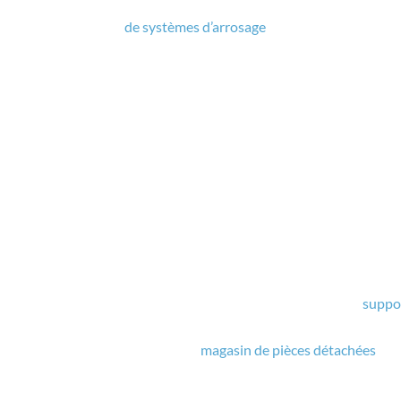
uverez un large choix
de systèmes d’arrosage
pour optimiser votre 
efficace, tout en offrant une installation simple dans vos infrastr
ons de pompage, indispensables pour assurer l’approvisionnement
Nous proposons aussi des variateu
matériel d’irrigation. Que vous 
vous guide vers les meilleures so
de lance, nous nous efforçons de 
une communication transparent
Casseron Irrigation n’est pas se
dans votre réussite. Notre
suppo
accompagnement continu pour t
magasin de pièces détachées
pour