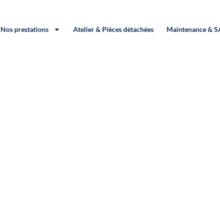
Nos prestations
Atelier & Pièces détachées
Maintenance & 
 / Neuville-de-Poito