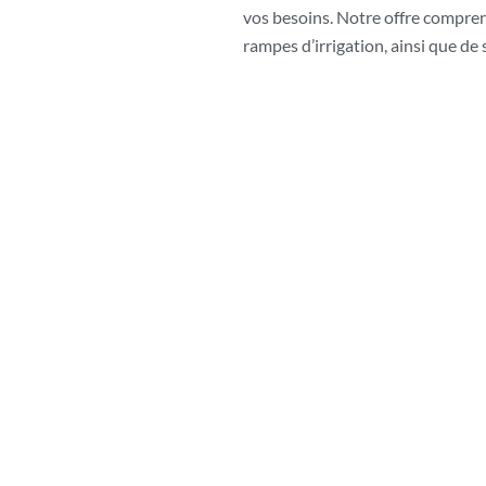
vos besoins. Notre offre comprend 
rampes d’irrigation, ainsi que d
ers Châtellerault pour 