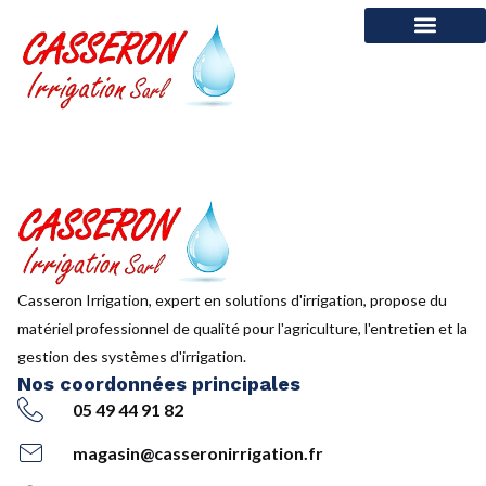
contenu
principal
Casseron Irrigation
Nos prestations
Atelier & Pièces détachées
Maintenance & SAV
Casseron Irrigation, expert en solutions d'irrigation, propose du
matériel professionnel de qualité pour l'agriculture, l'entretien et la
gestion des systèmes d'irrigation.
Nos coordonnées principales
05 49 44 91 82
magasin@casseronirrigation.fr